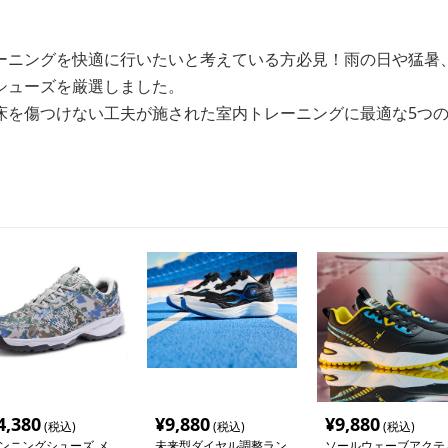
ーニングを快適に行いたいと考えている方必見！雨の日や猛暑
シューズを厳選しました。
床を傷つけない工夫が施された室内トレーニングに最適な5つ
4,380
¥
9,880
¥
9,880
(税込)
(税込)
(税込)
ンニングシューズ メ
未来型ダイヤル調整ラン
ソールウェーブアクテ