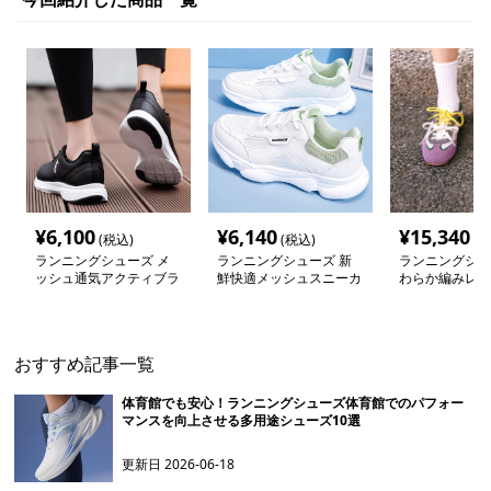
¥
6,100
¥
6,140
¥
15,340
(税込)
(税込)
(税
ランニングシューズ メ
ランニングシューズ 新
ランニングシュ
ッシュ通気アクティブラ
鮮快適メッシュスニーカ
わらか編みレー
ンナー
ー
ックランナー
おすすめ記事一覧
体育館でも安心！ランニングシューズ体育館でのパフォー
マンスを向上させる多用途シューズ10選
更新日
2026-06-18