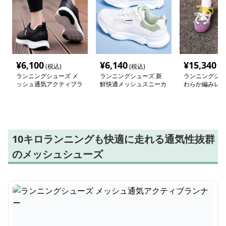
¥
6,100
¥
6,140
¥
15,340
(税込)
(税込)
(税
ランニングシューズ メ
ランニングシューズ 新
ランニングシュ
ッシュ通気アクティブラ
鮮快適メッシュスニーカ
わらか編みレー
ンナー
ー
ックランナー
10キロランニングも快適に走れる通気性抜群
のメッシュシューズ