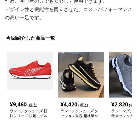
ため、初心者の方でも安心して使用できます。
デザイン性と機能性を両立させた、コストパフォーマンス
の高い一足です。
今回紹介した商品一覧
¥
9,460
¥
4,420
¥
2,820
(税込)
(税込)
(税込
ランニングシューズ 軽
ランニングシューズ ク
ランニングシュ
快シリーズ 快足モデル
ッション重視 超軽量ソ
量メッシュアス
ール搭載ランナー
ンナー