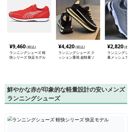
¥
9,460
¥
4,420
¥
2,820
(税込)
(税込)
(税込
ランニングシューズ 軽
ランニングシューズ ク
ランニングシュ
快シリーズ 快足モデル
ッション重視 超軽量ソ
量メッシュアス
ール搭載ランナー
ンナー
鮮やかな赤が印象的な軽量設計の安いメンズ
ランニングシューズ