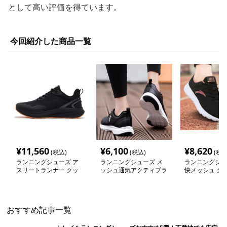
として高い評価を得ています。
今回紹介した商品一覧
¥
11,560
¥
6,100
¥
8,620
(税込)
(税込)
(税込
ランニングシューズ ア
ランニングシューズ メ
ランニングシュ
スリートランナー クッ
ッシュ通気アクティブラ
快メッシュ ク
ション軽量モデル
ンナー
ランナー
おすすめ記事一覧