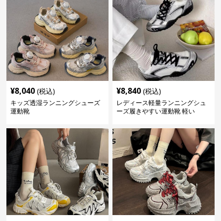
¥
8,040
¥
8,840
(税込)
(税込)
キッズ透湿ランニングシューズ
レディース軽量ランニングシュ
運動靴
ーズ履きやすい運動靴 軽い