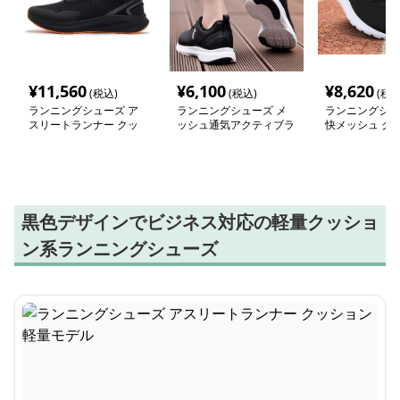
¥
11,560
¥
6,100
¥
8,620
(税込)
(税込)
(税込
ランニングシューズ ア
ランニングシューズ メ
ランニングシュ
スリートランナー クッ
ッシュ通気アクティブラ
快メッシュ ク
ション軽量モデル
ンナー
ランナー
黒色デザインでビジネス対応の軽量クッショ
ン系ランニングシューズ