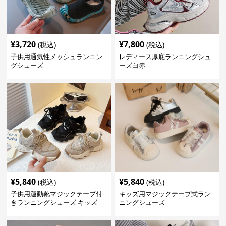
¥
3,720
¥
7,800
(税込)
(税込)
子供用通気性メッシュランニン
レディース厚底ランニングシュ
グシューズ
ーズ白赤
¥
5,840
¥
5,840
(税込)
(税込)
子供用運動靴マジックテープ付
キッズ用マジックテープ式ラン
きランニングシューズ キッズ
ニングシューズ