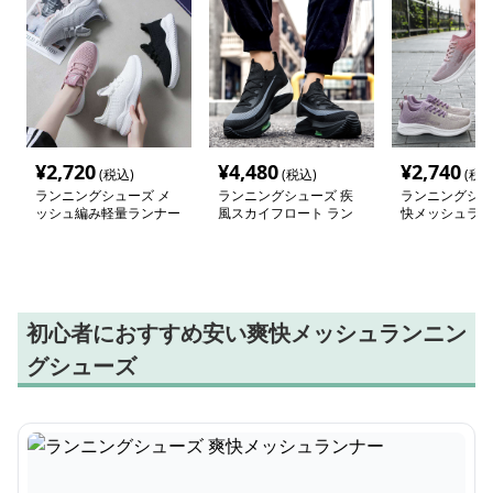
¥
2,720
¥
4,480
¥
2,740
(税込)
(税込)
(税込
ランニングシューズ メ
ランニングシューズ 疾
ランニングシュ
ッシュ編み軽量ランナー
風スカイフロート ラン
快メッシュラン
ナー
初心者におすすめ安い爽快メッシュランニン
グシューズ