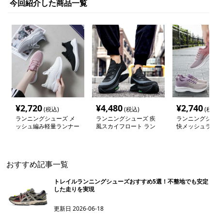
今回紹介した商品一覧
¥
2,720
¥
4,480
¥
2,740
(税込)
(税込)
(税込
ランニングシューズ メ
ランニングシューズ 疾
ランニングシュ
ッシュ編み軽量ランナー
風スカイフロート ラン
快メッシュラン
ナー
おすすめ記事一覧
トレイルランニングシューズおすすめ5選！不整地でも安定
した走りを実現
更新日
2026-06-18