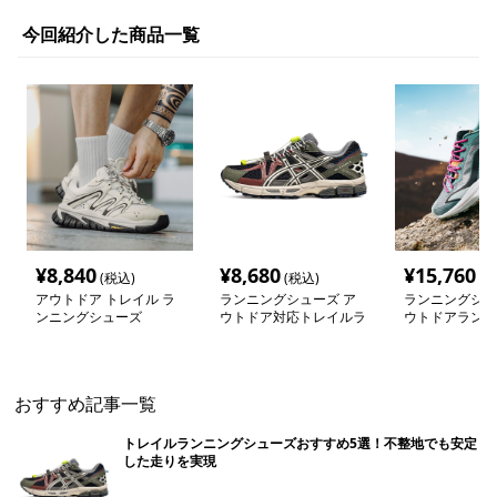
今回紹介した商品一覧
¥
8,840
¥
8,680
¥
15,760
(税込)
(税込)
(税
アウトドア トレイル ラ
ランニングシューズ ア
ランニングシュ
ンニングシューズ
ウトドア対応トレイルラ
ウトドアランニ
ンナー
ションシューズ
おすすめ記事一覧
トレイルランニングシューズおすすめ5選！不整地でも安定
した走りを実現