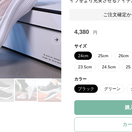
イフをより充実させるアイテ
ご注文確定か
4,380
円
Next slide
サイズ
24cm
25cm
26cm
23.5cm
24.5cm
25
カラー
ブラック
グリーン
購
カー