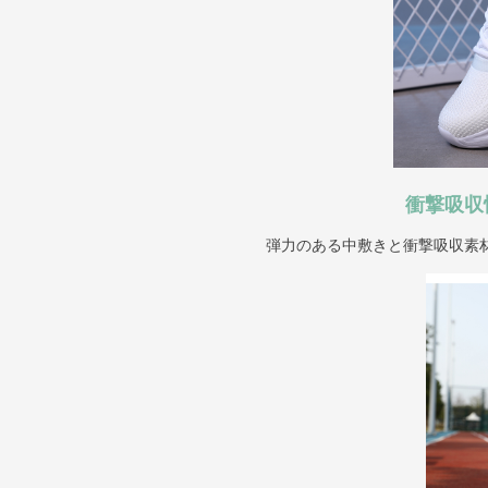
衝撃吸収
弾力のある中敷きと衝撃吸収素