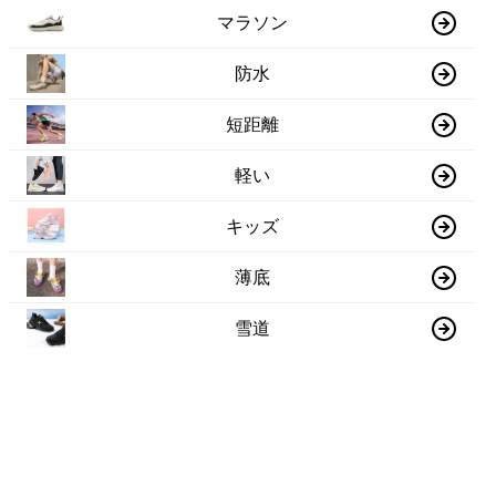
マラソン
防水
短距離
軽い
キッズ
薄底
雪道