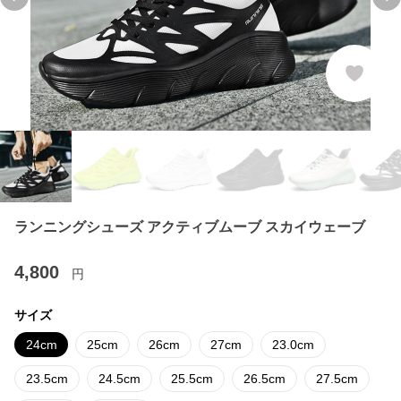
Previous slide
Ne
ランニングシューズ アクティブムーブ スカイウェーブ
4,800
円
サイズ
24cm
25cm
26cm
27cm
23.0cm
23.5cm
24.5cm
25.5cm
26.5cm
27.5cm