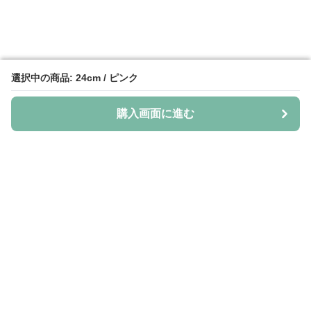
選択中の商品: 24cm / ピンク
選択中の商品: 24cm / ピンク
購入画面に進む
購入画面に進む
ランシュー
について