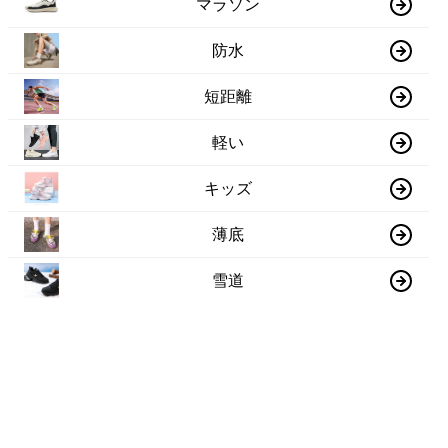
マラソン
防水
短距離
軽い
キッズ
薄底
雪道