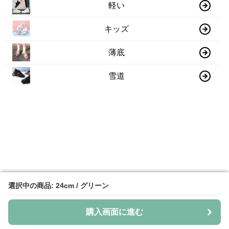
軽い
キッズ
薄底
雪道
選択中の商品: 24cm / グリーン
選択中の商品: 24cm / グリーン
購入画面に進む
購入画面に進む