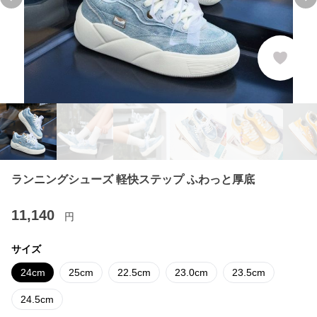
Previous slide
Ne
ランニングシューズ 軽快ステップ ふわっと厚底
11,140
円
サイズ
24cm
25cm
22.5cm
23.0cm
23.5cm
24.5cm