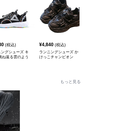
80
¥
4,840
¥
4,380
(税込)
(税込)
(税込)
ニングシューズ キ
ランニングシューズ か
ランニングシューズ ふ
 跳ね返る雲のよう
けっこチャンピオン
わふわステップ 子ども
り靴
用メッシュシューズ
もっと見る