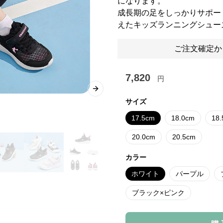
になります。
成長期の足をしっかりサポー
えたキッズランニングシュー
ご注文確定か
7,820
円
Next slide
サイズ
17.5cm
18.0cm
18
20.0cm
20.5cm
カラー
ホワイト
パープル
ブラック×ピンク